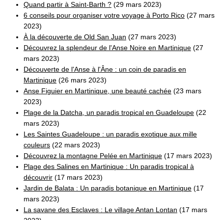
Quand partir à Saint-Barth ?
(29 mars 2023)
6 conseils pour organiser votre voyage à Porto Rico
(27 mars
2023)
À la découverte de Old San Juan
(27 mars 2023)
Découvrez la splendeur de l'Anse Noire en Martinique
(27
mars 2023)
Découverte de l'Anse à l'Âne : un coin de paradis en
Martinique
(26 mars 2023)
Anse Figuier en Martinique, une beauté cachée
(23 mars
2023)
Plage de la Datcha, un paradis tropical en Guadeloupe
(22
mars 2023)
Les Saintes Guadeloupe : un paradis exotique aux mille
couleurs
(22 mars 2023)
Découvrez la montagne Pelée en Martinique
(17 mars 2023)
Plage des Salines en Martinique : Un paradis tropical à
découvrir
(17 mars 2023)
Jardin de Balata : Un paradis botanique en Martinique
(17
mars 2023)
La savane des Esclaves : Le village Antan Lontan
(17 mars