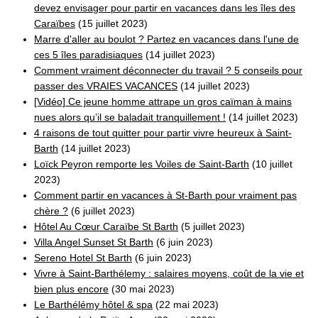
devez envisager pour partir en vacances dans les îles des
Caraïbes
(15 juillet 2023)
Marre d'aller au boulot ? Partez en vacances dans l'une de
ces 5 îles paradisiaques
(14 juillet 2023)
Comment vraiment déconnecter du travail ? 5 conseils pour
passer des VRAIES VACANCES
(14 juillet 2023)
[Vidéo] Ce jeune homme attrape un gros caïman à mains
nues alors qu’il se baladait tranquillement !
(14 juillet 2023)
4 raisons de tout quitter pour partir vivre heureux à Saint-
Barth
(14 juillet 2023)
Loïck Peyron remporte les Voiles de Saint-Barth
(10 juillet
2023)
Comment partir en vacances à St-Barth pour vraiment pas
chère ?
(6 juillet 2023)
Hôtel Au Cœur Caraïbe St Barth
(5 juillet 2023)
Villa Angel Sunset St Barth
(6 juin 2023)
Sereno Hotel St Barth
(6 juin 2023)
Vivre à Saint-Barthélemy : salaires moyens, coût de la vie et
bien plus encore
(30 mai 2023)
Le Barthélémy hôtel & spa
(22 mai 2023)